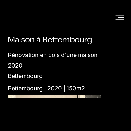
Maison à Bettembourg
Rénovation en bois d'une maison
2020
Bettembourg
Bettembourg | 2020 | 150m2